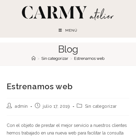
Ir
al
contenido
MENÚ
Blog
>
Sin categorizar
>
Estrenamos web
Estrenamos web
Autor
Publicación
Categoría
admin
julio 17, 2019
Sin categorizar
de
de
de
la
la
la
entrada:
entrada:
entrada:
Con el objeto de prestar el mejor servicio a nuestros clientes
hemos trabajado en una nueva web para facilitar la consulta