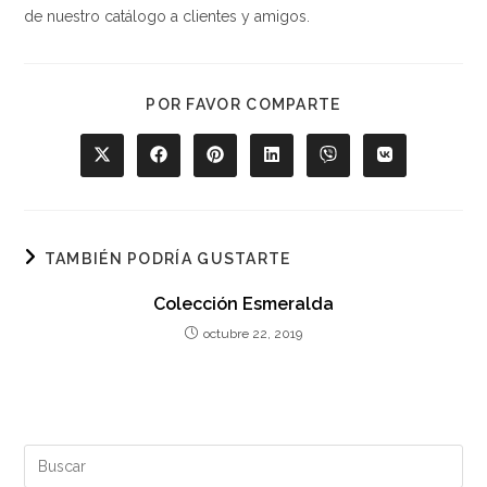
de nuestro catálogo a clientes y amigos.
COMPARTIR
POR FAVOR COMPARTE
ESTE
CONTENIDO
Se
Se
Se
Se
Se
Se
abre
abre
abre
abre
abre
abre
en
en
en
en
en
en
una
una
una
una
una
una
nueva
nueva
nueva
nueva
nueva
nueva
ventana
ventana
ventana
ventana
ventana
ventana
TAMBIÉN PODRÍA GUSTARTE
Colección Esmeralda
octubre 22, 2019