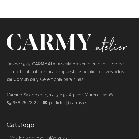
abre
abre
abre
abre
en
en
en
en
una
una
una
una
nueva
nueva
nueva
nueva
pestaña
pestaña
pestaña
pestaña
Desde 1975,
CARMY Atelier
está presente en el mundo de
la moda infantil con una propuesta específica de
vestidos
de Comunión
y Ceremonia para niñas.
Camino Salabosque, 13. 30152 Aljucer, Murcia. España.
968 25 73 22
pedidos@carmy.es
Catálogo
Vestidos de comunión 2027