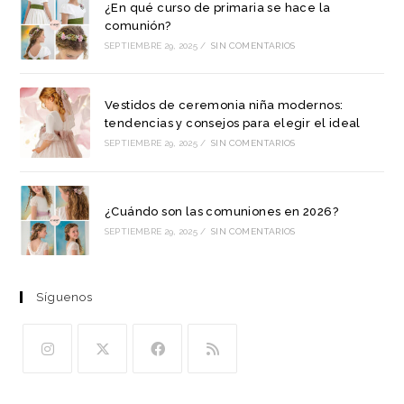
¿En qué curso de primaria se hace la
comunión?
SEPTIEMBRE 29, 2025
/
SIN COMENTARIOS
Vestidos de ceremonia niña modernos:
tendencias y consejos para elegir el ideal
SEPTIEMBRE 29, 2025
/
SIN COMENTARIOS
¿Cuándo son las comuniones en 2026?
SEPTIEMBRE 29, 2025
/
SIN COMENTARIOS
Síguenos
Se
Se
Se
Se