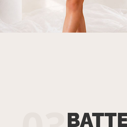
03
BATT