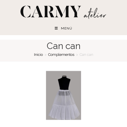
Ir
al
contenido
MENÚ
Can can
Inicio
>
Complementos
>
Can can