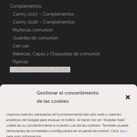
Complementos
Carmy 2027 – Complementos
Carmy 2026 – Complementos
Muñecas comunión
Guantes de comunión
Can can
Rebecas, Capas y Chaquetas de comunión
Pijamas
FUNDAS PERSONALIZADAS
Atención Al Cliente
Gestionar el consentimiento
de las cookies
Contactar
Consultas Pedidos
Usamos cookies necesarias el funcionamiento del sitio web y cookies
analíticas de Google para evaluar el tráfico. Al hacer clic en “Aceptar todo”
usted da su consentimiento a nuestro uso de las cookies. También puede
rechazarlas de inmediato o configurarlas en el panel de control. Click
aquí
para más información.