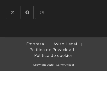
Se
Se
Se
abre
abre
abre
en
en
en
una
una
una
Empresa
Aviso Legal
nueva
nueva
nueva
Política de Privacidad
pestaña
pestaña
pestaña
Política de cookies
Copyright 2026 - Carmy Atelier