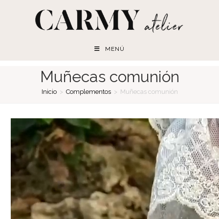
Ir
al
contenido
MENÚ
Muñecas comunión
Inicio
>
Complementos
>
Muñecas comunión