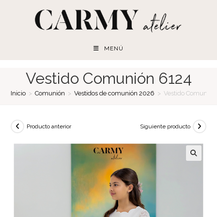
Ir
al
contenido
MENÚ
Vestido Comunión 6124
Inicio
>
Comunión
>
Vestidos de comunión 2026
>
Vestido Comunión
Producto anterior
Siguiente producto