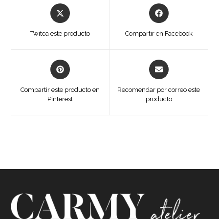
Opens
Opens
in
in
a
a
Twitea este producto
Compartir en Facebook
new
new
window
window
Opens
Opens
in
in
a
a
Compartir este producto en
Recomendar por correo este
new
new
Pinterest
producto
window
window