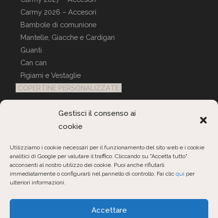
Carmy 2026 – Accesori
Bambole di comunione
Mantelle, Giacche e Cardigan
Guanti
Can can
Pigiami e Vestaglie
COPERTINE PERSONALIZZATE
Gestisci il consenso ai
Servizio Clienti
cookie
Contattaci
Utilizziamo i cookie necessari per il funzionamento del sito web e i cookie
analitici di Google per valutare il traffico. Cliccando su "Accetta tutto"
Interroga ordini
acconsenti al nostro utilizzo dei cookie. Puoi anche rifiutarli
immediatamente o configurarli nel pannello di controllo. Fai clic
qui
per
ulteriori informazioni.
Opens
Opens
Opens
Accettare