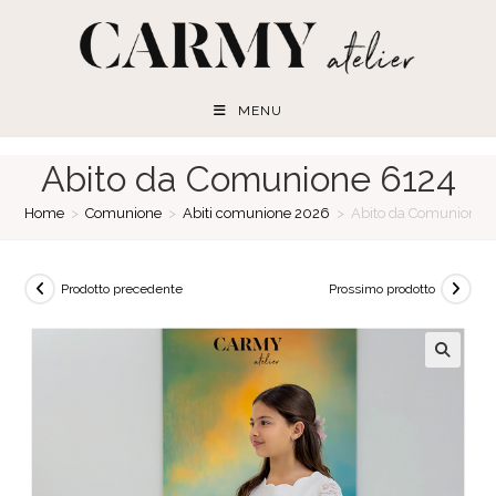
Salta
al
contenuto
MENU
Abito da Comunione 6124
Home
>
Comunione
>
Abiti comunione 2026
>
Abito da Comunione 
Prodotto precedente
Prossimo prodotto