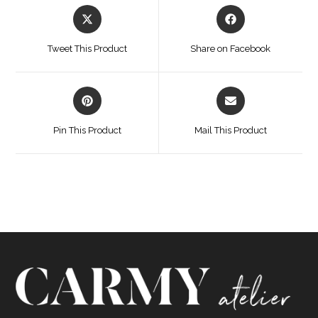
Opens
Opens
in
in
a
a
Tweet This Product
Share on Facebook
new
new
window
window
Opens
Opens
in
in
a
a
Pin This Product
Mail This Product
new
new
window
window