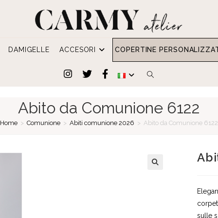
DAMIGELLE
ACCESORI
COPERTINE PERSONALIZZA
ATTIVA/DISATTIVA
LA
Abito da Comunione 6122
RICERCA
Home
>
Comunione
>
Abiti comunione 2026
>
Abito da Comunione 6122
SUL
Abi
SITO
WEB
Elegan
corpet
sulle 