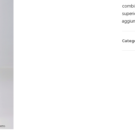
combin
superi
aggiun
Categ