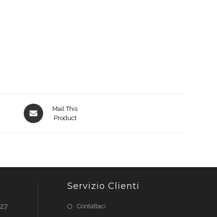
Opens
Mail This
in
Product
a
new
window
Servizio Clienti
027
Contattaci