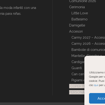
Comunione 2026
Cerimonia
a moda infantil con una
Little Love
ia para niñas.
Battesimo
Damigelle
Accesori
Carmy 2027 – Acceso
Carmy 2026 – Acceso
Bambole di comunio
Mantelle, Giacche e
Cardigan
Guanti
Utilizziamo i
Can can
Google per va
Pigiami e Vestaglie
cookie. Puoi 
clic
qui
per u
COPERTINE
PERSONALIZZATE
Acc