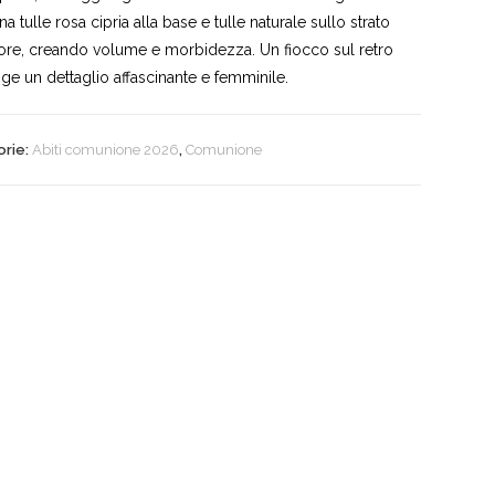
a tulle rosa cipria alla base e tulle naturale sullo strato
ore, creando volume e morbidezza. Un fiocco sul retro
ge un dettaglio affascinante e femminile.
orie:
Abiti comunione 2026
,
Comunione