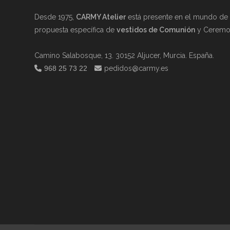
Desde 1975,
CARMY Atelier
está presente en el mundo de l
propuesta específica de
vestidos de Comunión
y Ceremon
Camino Salabosque, 13. 30152 Aljucer, Murcia. España.
968 25 73 22
pedidos@carmy.es