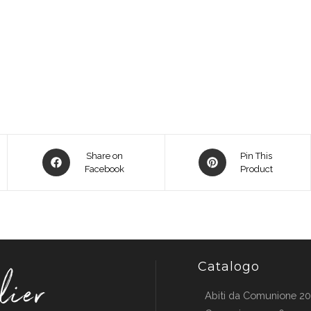
Opens
Opens
Share on
Pin This
in
Facebook
in
Product
a
a
new
new
window
window
Catalogo
Abiti da Comunione 2