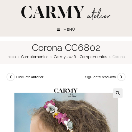
Ir
al
contenido
MENÚ
Corona CC6802
Inicio
>
Complementos
>
Carmy 2026 – Complementos
>
Corona C
Producto anterior
Siguiente producto