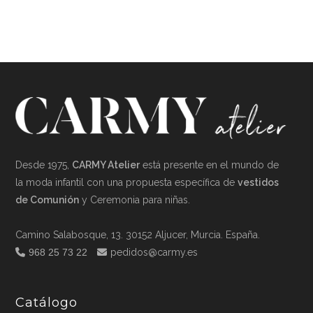
Desde 1975,
CARMY Atelier
está presente en el mundo de
la moda infantil con una propuesta específica de
vestidos
de Comunión
y Ceremonia para niñas.
Camino Salabosque, 13. 30152 Aljucer, Murcia. España.
968 25 73 22
pedidos@carmy.es
Catálogo