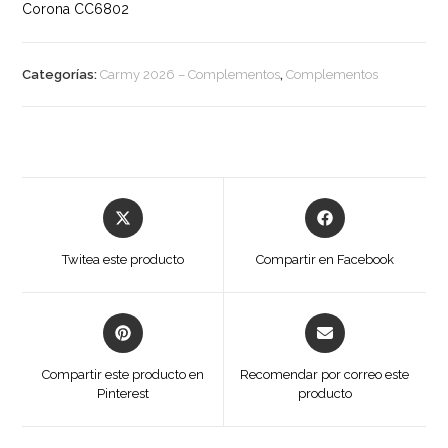
Corona CC6802
Categorías:
Carmy 2026 – Complementos
,
Complementos
Opens
Opens
in
in
a
a
Twitea este producto
Compartir en Facebook
new
new
window
window
Opens
Opens
in
in
a
a
Compartir este producto en
Recomendar por correo este
new
new
Pinterest
producto
window
window