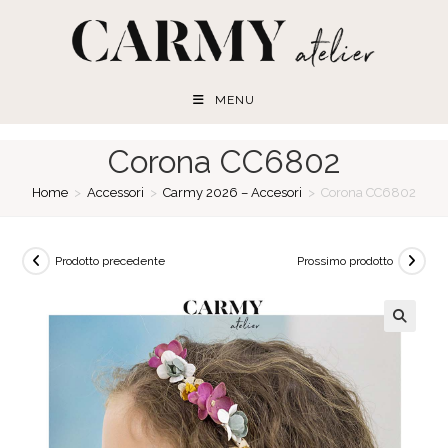
Salta
al
contenuto
MENU
Corona CC6802
Home
>
Accessori
>
Carmy 2026 – Accesori
>
Corona CC6802
Prodotto precedente
Prossimo prodotto