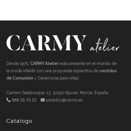
Desde 1975,
CARMY Atelier
está presente en el mundo de
la moda infantil con una propuesta específica de
vestidos
de Comunión
y Ceremonia para niñas.
Camino Salabosque, 13. 30152 Aljucer, Murcia. España.
968 25 73 22
pedidos@carmy.es
Catalogo