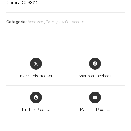
Corona CC6802
Categorie:
Accessori
,
Carmy 2026 – Accesori
Opens
Opens
in
in
a
a
Tweet This Product
Share on Facebook
new
new
window
window
Opens
Opens
in
in
a
a
Pin This Product
Mail This Product
new
new
window
window