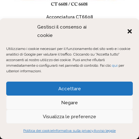
Acconciatura CT6608
Gestisci il consenso ai
cookie
1
2
3
4
…
9
10
Utilizziamo i cookie necessari per il funzionamento del sito web e i cookie
11
analitici di Google per valutare il traffico. Cliccando su "Accetta tutto"
acconsenti al nostro utilizzo dei cookie. Puoi anche rifiutarli
immediatamente o configurarli nel pannello di controllo. Fai clic
qui
per
ulteriori informazioni.
Accettare
Negare
Visualizza le preferenze
Politica dei cookie
Informativa sulla privacy
Avviso legale
Desde 1975,
CARMY Atelier
está presente en el mundo de