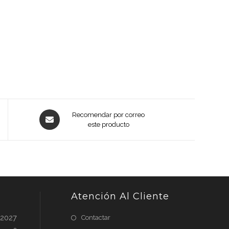
Opens
Recomendar por correo
in
este producto
a
new
window
Atención Al Cliente
 2027
Contactar