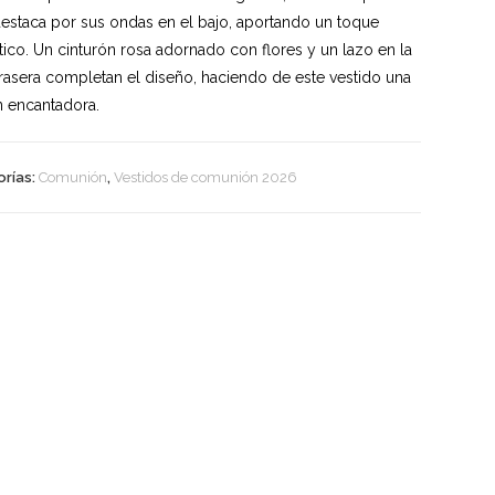
destaca por sus ondas en el bajo, aportando un toque
ico. Un cinturón rosa adornado con flores y un lazo en la
trasera completan el diseño, haciendo de este vestido una
 encantadora.
rías:
Comunión
,
Vestidos de comunión 2026