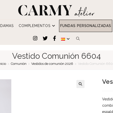
DAMAS
COMPLEMENTOS
FUNDAS PERSONALIZADAS
ALTERNAR
BÚSQUEDA
Vestido Comunión 6604
DE
nicio
>
Comunión
>
Vestidos de comunión 2026
>
Vestido Comunión 66
LA
Ves
WEB
Vestid
combin
espald