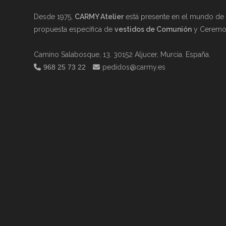
Desde 1975,
CARMY Atelier
está presente en el mundo de l
propuesta específica de
vestidos de Comunión
y Ceremon
Camino Salabosque, 13. 30152 Aljucer, Murcia. España.
968 25 73 22
pedidos@carmy.es