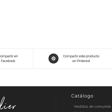
Opens
Compartir en
Compartir este producto
Facebook
in
en Pinterest
a
new
window
Catálogo
Vestidos de comunión