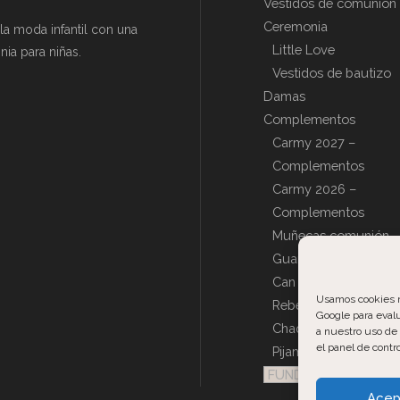
Vestidos de comunión
Ceremonia
a moda infantil con una
Little Love
ia para niñas.
Vestidos de bautizo
Damas
Complementos
Carmy 2027 –
Complementos
Carmy 2026 –
Complementos
Muñecas comunión
Guantes de comunió
Can can
Usamos cookies ne
Rebecas, Capas y
Google para evalu
Chaquetas de comun
a nuestro uso de
el panel de contro
Pijamas
FUNDAS PERSONALI
Acep