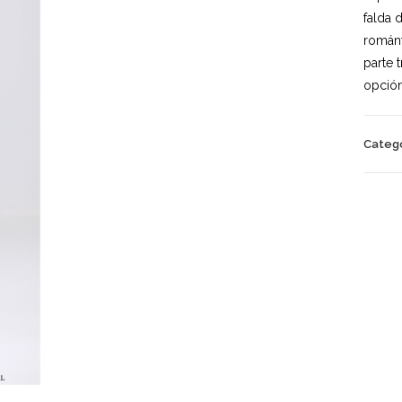
falda 
románt
parte 
opción
Catego