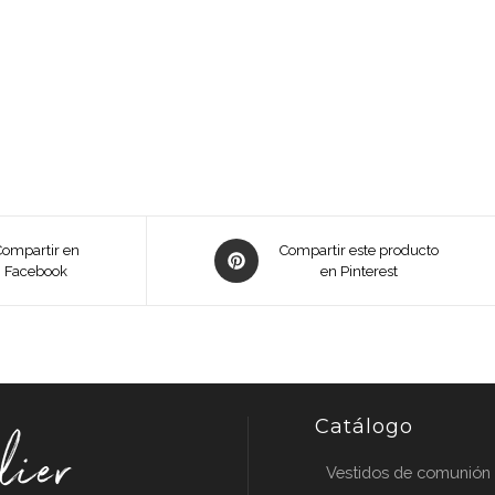
Opens
Compartir en
Compartir este producto
Facebook
in
en Pinterest
a
new
window
Catálogo
Vestidos de comunión