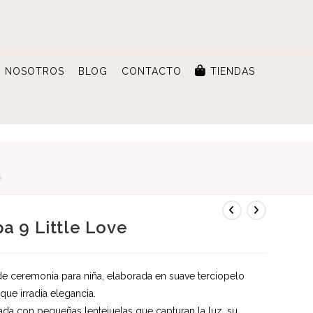
NOSOTROS
BLOG
CONTACTO
TIENDAS
e
a 9 Little Love
e ceremonia para niña, elaborada en suave terciopelo
 que irradia elegancia.
da con pequeñas lentejuelas que capturan la luz, su