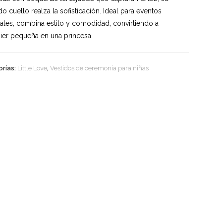
do cuello realza la sofisticación. Ideal para eventos
ales, combina estilo y comodidad, convirtiendo a
ier pequeña en una princesa.
rías:
Little Love
,
Vestidos de ceremonia para niñas