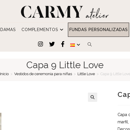
DAMAS
COMPLEMENTOS
FUNDAS PERSONALIZADAS
ALTERNAR
BÚSQUEDA
Capa 9 Little Love
DE
Inicio
>
Vestidos de ceremonia para niñas
>
Little Love
>
Capa 9 Little Lov
LA
Cap
WEB
Capa d
marfil,
Decora