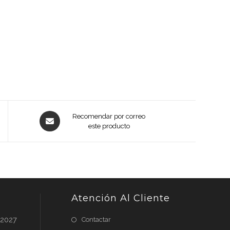
Opens
Recomendar por correo
in
este producto
a
new
window
Atención Al Cliente
 2027
Contactar