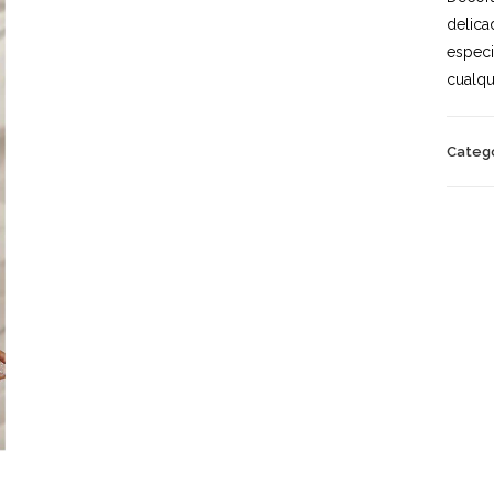
delica
especi
cualqu
Catego