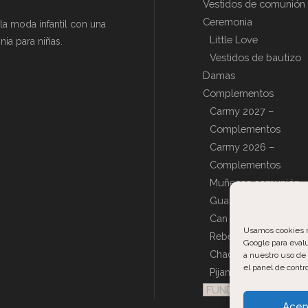
Vestidos de comunión
Ceremonia
a moda infantil con una
Little Love
ia para niñas.
Vestidos de bautizo
Damas
Complementos
Carmy 2027 –
Complementos
Carmy 2026 –
Complementos
Muñecas comunión
Guantes de comunió
Can can
Usamos cookies ne
Rebecas, Capas y
Google para evalu
Chaquetas de comun
a nuestro uso de
el panel de contro
Pijamas
FUNDAS PERSONALI
Acep