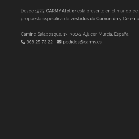
Desde 1975,
CARMY Atelier
está presente en el mundo de l
propuesta específica de
vestidos de Comunión
y Ceremon
Camino Salabosque, 13. 30152 Aljucer, Murcia. España.
968 25 73 22
pedidos@carmy.es