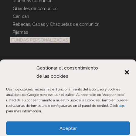
Muñecas comunión
Guantes de comunión
Can can
Rebecas, Capas y Chaquetas de comunión
Pijamas
FUNDAS PERSONALIZADAS
Atención Al Cliente
Gestionar el consentimiento
Contactar
de las cookies
Consultas Pedidos
Usamos cookies necesarias el funcionamiento del sitio web y cookies
analíticas de Google para evaluar el tráfico. Al hacer clic en “Aceptar todo”
usted da su consentimiento a nuestro uso de las cookies. También puede
rechazarlas de inmediato o configurarlas en el panel de control. Click
aquí
para más información.
Aceptar