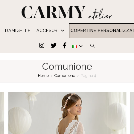
DAMIGELLE
ACCESORI
COPERTINE PERSONALIZZA
ATTIVA/DISATTIVA
LA
Comunione
RICERCA
Home
>
Comunione
>
Pagina 4
SUL
SITO
WEB