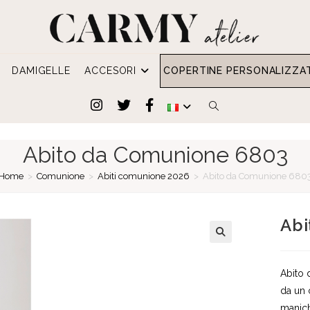
DAMIGELLE
ACCESORI
COPERTINE PERSONALIZZA
ATTIVA/DISATTIVA
LA
Abito da Comunione 6803
RICERCA
Home
>
Comunione
>
Abiti comunione 2026
>
Abito da Comunione 680
SUL
Abi
SITO
WEB
Abito 
da un 
manich