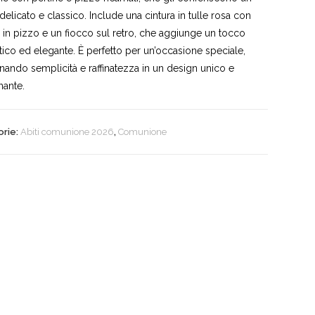
delicato e classico. Include una cintura in tulle rosa con
re in pizzo e un fiocco sul retro, che aggiunge un tocco
ico ed elegante. È perfetto per un’occasione speciale,
ando semplicità e raffinatezza in un design unico e
nante.
orie:
Abiti comunione 2026
,
Comunione