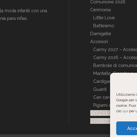
Comunione 2026
Cerimonia
a moda infantil con una
Little Love
ia para niñas.
Battesimo
Damigelle
Accesori
Carmy 2027 – Acceso
Carmy 2026 – Acceso
Bambole di comunio
Mantelle, Giacche e
Cardigan
Guanti
Utilizziamo i
Can can
Google per va
Pigiami e Vestaglie
cookie. Puoi 
clic
qui
per u
COPERTINE
PERSONALIZZATE
Acc