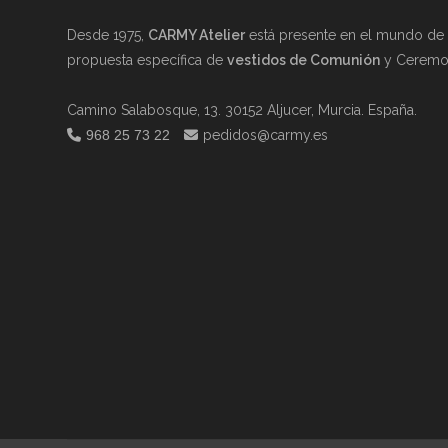
Desde 1975,
CARMY Atelier
está presente en el mundo de l
propuesta específica de
vestidos de Comunión
y Ceremon
Camino Salabosque, 13. 30152 Aljucer, Murcia. España.
968 25 73 22
pedidos@carmy.es