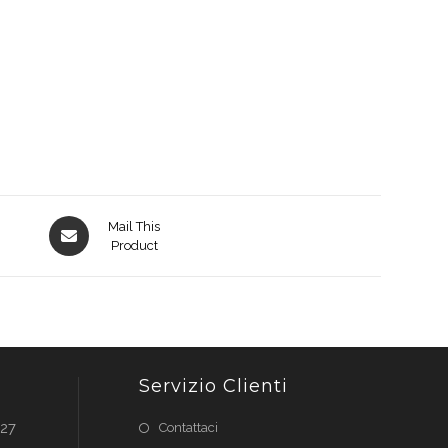
Opens
Mail This
in
Product
a
new
window
Servizio Clienti
027
Contattaci