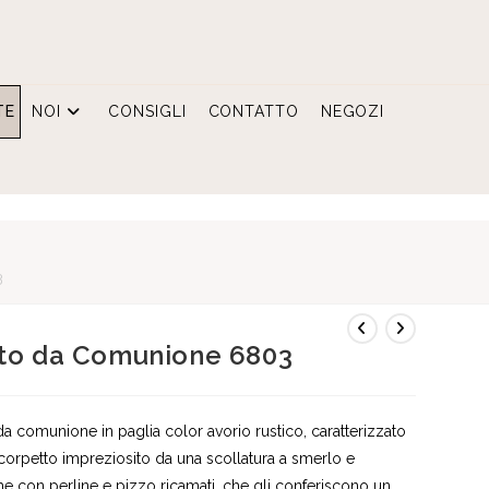
TE
NOI
CONSIGLI
CONTATTO
NEGOZI
3
to da Comunione 6803
da comunione in paglia color avorio rustico, caratterizzato
corpetto impreziosito da una scollatura a smerlo e
e con perline e pizzo ricamati, che gli conferiscono un