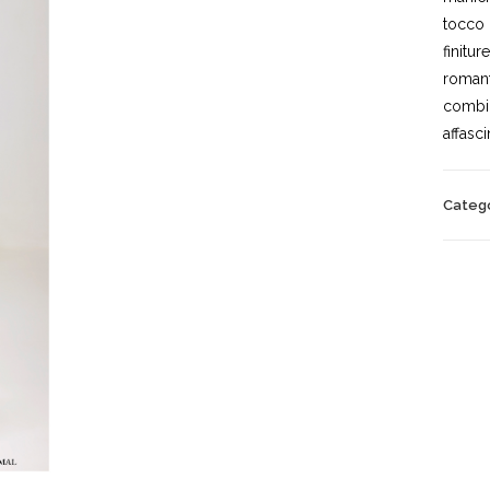
tocco 
finitu
romant
combin
affasci
Categ