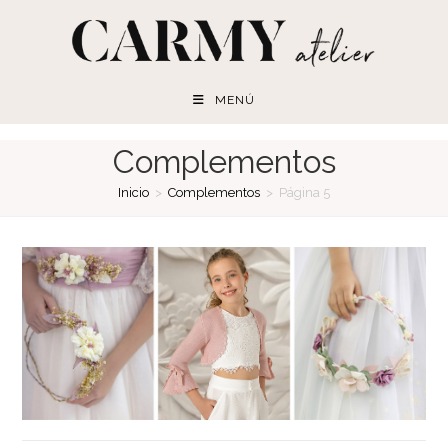
Ir
al
contenido
MENÚ
Complementos
Inicio
>
Complementos
>
Página 5