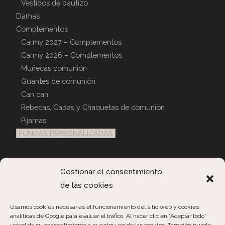
Vestidos de bautizo
Damas
Complementos
Carmy 2027 – Complementos
Carmy 2026 – Complementos
Muñecas comunión
Guantes de comunión
Can can
Rebecas, Capas y Chaquetas de comunión
Pijamas
FUNDAS PERSONALIZADAS
Atención Al Cliente
Gestionar el consentimiento
de las cookies
Contactar
Consultas Pedidos
Usamos cookies necesarias el funcionamiento del sitio web y cookies
analíticas de Google para evaluar el tráfico. Al hacer clic en “Aceptar todo”