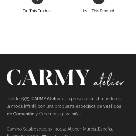
in
in
a
a
Pin This Product
Mail This Product
new
new
window
window
Desde 1975,
CARMY Atelier
está presente en el mundo de
la moda infantil con una propuesta específica de
vestidos
de Comunión
y Ceremonia para niñas.
Camino Salabosque, 13. 30152 Aljucer, Murcia. España.