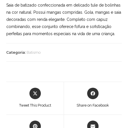
Saia de batizado confeccionada em delicado tule de bolinhas
na cor natural. Possui mangas compridas. Gola, mangas e saia
decoradas com renda elegante. Completo com capuz
combinando, esse conjunto oferece fofura e sofisticação
perfeitas para momentos especiais na vida de uma criança.
Categoria:
Batismo
Opens
Opens
in
in
a
a
Tweet This Product
Share on Facebook
new
new
window
window
Opens
Opens