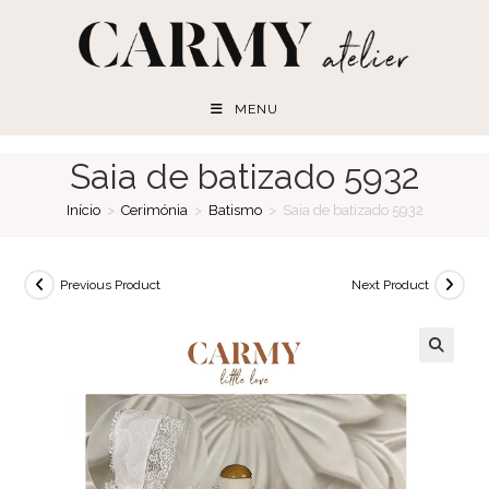
Skip
to
content
MENU
Saia de batizado 5932
Início
>
Cerimónia
>
Batismo
>
Saia de batizado 5932
Previous Product
Next Product