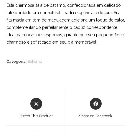
Esta charmosa saia de batismo, confeccionada em delicado
tule bordado em cor natural, irradia elegância e doçura. Sua
fita macia em tom de maquiagem adiciona um toque de calor,
complementando perfeitamente o capuz correspondente.
Ideal para ocasiões especiais, garante que seu pequeno fique
charmoso e sofisticado em seu dia memorável.
Categoria:
Batismo
Opens
Opens
in
in
a
a
Tweet This Product
Share on Facebook
new
new
window
window