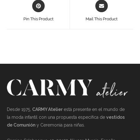
Opens
Opens
in
in
a
a
Pin This Product
Mail This Product
new
new
window
window
Desde 1975,
CARMY Atelier
está presente en el mundo de
la moda infantil con una propuesta específica de
vestidos
de Comunión
y Ceremonia para niñas.