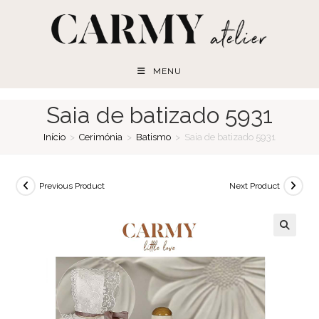
Skip
to
content
MENU
Saia de batizado 5931
Início
>
Cerimónia
>
Batismo
>
Saia de batizado 5931
Previous Product
Next Product