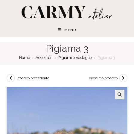
Salta
al
contenuto
MENU
Pigiama 3
Home
>
Accessori
>
Pigiami e Vestaglie
>
Pigiama 3
Prodotto precedente
Prossimo prodotto