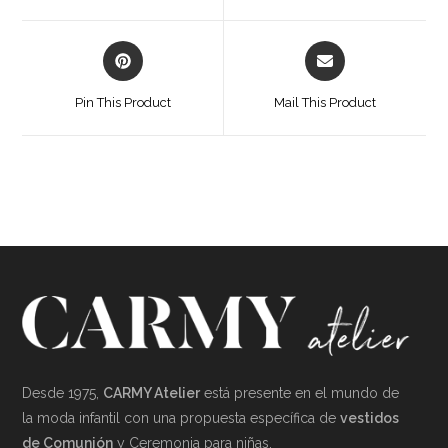
window
window
Opens
Opens
in
in
a
a
Pin This Product
Mail This Product
new
new
window
window
Desde 1975,
CARMY Atelier
está presente en el mundo de
la moda infantil con una propuesta específica de
vestidos
de Comunión
y Ceremonia para niñas.