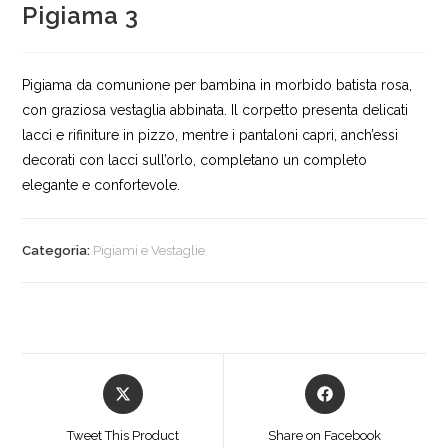
Pigiama 3
Pigiama da comunione per bambina in morbido batista rosa,
con graziosa vestaglia abbinata. Il corpetto presenta delicati
lacci e rifiniture in pizzo, mentre i pantaloni capri, anch’essi
decorati con lacci sull’orlo, completano un completo
elegante e confortevole.
Categoria:
Pigiami e Vestaglie
Opens
Opens
in
in
a
a
Tweet This Product
Share on Facebook
new
new