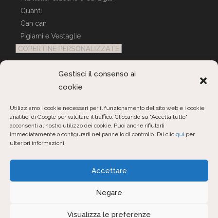
Guanti
Can can
Pigiami e Vestaglie
COPERTINE PERSONALIZZATE
Gestisci il consenso ai
Servizio Clienti
cookie
Contattaci
Utilizziamo i cookie necessari per il funzionamento del sito web e i cookie
analitici di Google per valutare il traffico. Cliccando su "Accetta tutto"
Interroga ordini
acconsenti al nostro utilizzo dei cookie. Puoi anche rifiutarli
immediatamente o configurarli nel pannello di controllo. Fai clic
qui
per
ulteriori informazioni.
Opens
Opens
Opens
Accettare
in
in
in
Negare
a
a
a
new
new
new
Avviso legale
Informativa sulla privacy
Visualizza le preferenze
tab
tab
tab