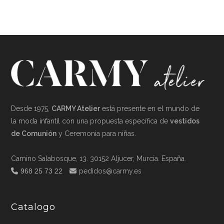
Desde 1975,
CARMY Atelier
está presente en el mundo de
la moda infantil con una propuesta específica de
vestidos
de Comunión
y Ceremonia para niñas.
Camino Salabosque, 13. 30152 Aljucer, Murcia. España.
968 25 73 22
pedidos@carmy.es
Catalogo