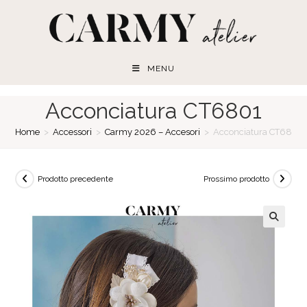
Salta
al
contenuto
MENU
Acconciatura CT6801
Home
>
Accessori
>
Carmy 2026 – Accesori
>
Acconciatura CT6801
Prodotto precedente
Prossimo prodotto