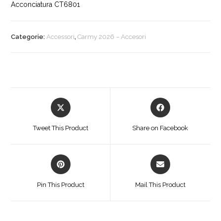
Acconciatura CT6801
Categorie:
Accessori
,
Carmy 2026 – Accesori
Opens
Opens
in
in
a
a
Tweet This Product
Share on Facebook
new
new
window
window
Opens
Opens
in
in
a
a
Pin This Product
Mail This Product
new
new
window
window