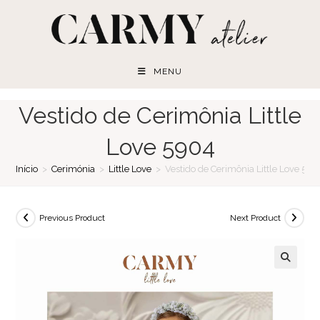
Skip
to
content
MENU
Vestido de Cerimônia Little
Love 5904
Início
>
Cerimónia
>
Little Love
>
Vestido de Cerimônia Little Love 59
Previous Product
Next Product