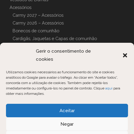
Acessórios
Carmy 2027 – Acessórios
Carmy 2026 – Acessórios
Bonecos de comunhão
Cardigãs, Jaquetas e Capas de comunhão
Luvas de comunhão
Gerir o consentimento de
Can can
cookies
Pijamas e Roupões
CAPAS PERSONALIZADAS
Utilizamos cookies necessários ao funcionamento do site e cookies
analíticos do Google para avaliar o tráfego. Ao clicar em “Aceitar todos”,
concorda com a utilização de cookies. Também pode rejeitá-los
imediatamente ou configurá-los no painel de controlo. Clique
aqui
para
obter mais informações.
Opens
Opens
Opens
Aceitar
in
in
in
Negar
a
a
a
new
new
new