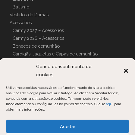
Batismo
Vestidos de Damas
Acessórios
Carmy 2027 – Acessórios
Carmy 2026 – Acessórios
Bonecos de comunhão
Cardigãs, Jaquetas e Capas de comunhão
Luvas de comunhão
Gerir o consentimento de
Can can
cookies
Pijamas e Roupões
CAPAS PERSONALIZADAS
Utilizamos cookies necessários ao funcionamento do site e cookies
analíticos do Google para avaliar o tráfego. Ao clicar em “Aceitar todos”,
concorda com a utilização de cookies. Também pode rejeitá-los
imediatamente ou configurá-los no painel de controlo. Clique
aqui
para
obter mais informações.
Opens
Opens
Opens
Aceitar
in
in
in