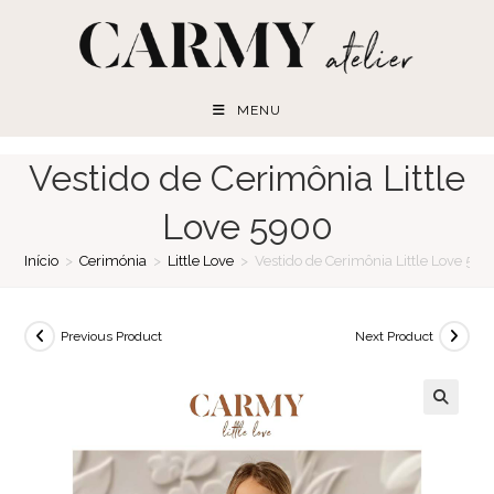
Skip
to
content
MENU
Vestido de Cerimônia Little
Love 5900
Início
>
Cerimónia
>
Little Love
>
Vestido de Cerimônia Little Love 59
Previous Product
Next Product