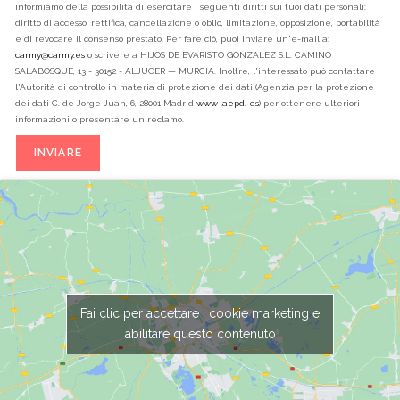
informiamo della possibilità di esercitare i seguenti diritti sui tuoi dati personali:
diritto di accesso, rettifica, cancellazione o oblio, limitazione, opposizione, portabilità
e di revocare il consenso prestato. Per fare ciò, puoi inviare un'e-mail a:
carmy@carmy.es
o scrivere a HIJOS DE EVARISTO GONZALEZ S.L. CAMINO
SALABOSQUE, 13 - 30152 - ALJUCER — MURCIA. Inoltre, l'interessato può contattare
l'Autorità di controllo in materia di protezione dei dati (Agenzia per la protezione
dei dati C. de Jorge Juan, 6, 28001 Madrid
www .aepd. es
) per ottenere ulteriori
informazioni o presentare un reclamo.
Fai clic per accettare i cookie marketing e
abilitare questo contenuto