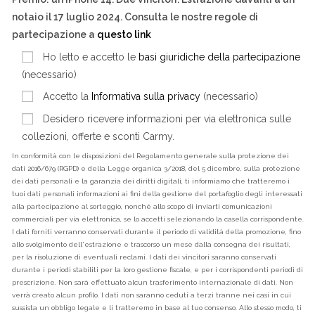
notaio il 17 luglio 2024. Consulta le nostre regole di
partecipazione a
questo link
Ho letto e accetto le
basi giuridiche della partecipazione
(necessario)
Accetto la
Informativa sulla privacy
(necessario)
Desidero ricevere informazioni per via elettronica sulle
collezioni, offerte e sconti Carmy.
In conformità con le disposizioni del Regolamento generale sulla protezione dei
dati 2016/679 (RGPD) e della Legge organica 3/2018, del 5 dicembre, sulla protezione
dei dati personali e la garanzia dei diritti digitali, ti informiamo che tratteremo i
tuoi dati personali informazioni ai fini della gestione del portafoglio degli interessati
alla partecipazione al sorteggio, nonché allo scopo di inviarti comunicazioni
commerciali per via elettronica, se lo accetti selezionando la casella corrispondente.
I dati forniti verranno conservati durante il periodo di validità della promozione, fino
allo svolgimento dell'estrazione e trascorso un mese dalla consegna dei risultati,
per la risoluzione di eventuali reclami. I dati dei vincitori saranno conservati
durante i periodi stabiliti per la loro gestione fiscale, e per i corrispondenti periodi di
prescrizione. Non sarà effettuato alcun trasferimento internazionale di dati. Non
verrà creato alcun profilo. I dati non saranno ceduti a terzi tranne nei casi in cui
sussista un obbligo legale e li tratteremo in base al tuo consenso. Allo stesso modo, ti