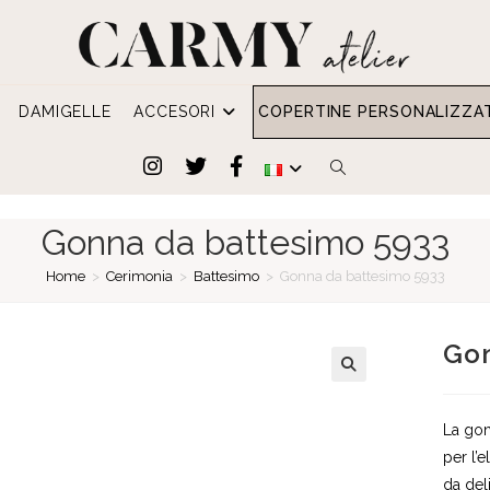
DAMIGELLE
ACCESORI
COPERTINE PERSONALIZZA
ATTIVA/DISATTIVA
LA
Gonna da battesimo 5933
RICERCA
Home
>
Cerimonia
>
Battesimo
>
Gonna da battesimo 5933
SUL
Gon
SITO
WEB
La gon
per l’
da deli