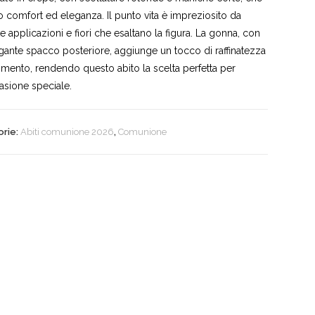
o comfort ed eleganza. Il punto vita è impreziosito da
te applicazioni e fiori che esaltano la figura. La gonna, con
gante spacco posteriore, aggiunge un tocco di raffinatezza
mento, rendendo questo abito la scelta perfetta per
asione speciale.
orie:
Abiti comunione 2026
,
Comunione