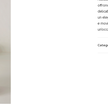
offron
delica
un ele
e movi
un’occ
Categ