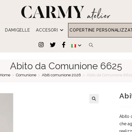
DAMIGELLE
ACCESORI
COPERTINE PERSONALIZZA
ATTIVA/DISATTIVA
LA
Abito da Comunione 6625
RICERCA
Home
>
Comunione
>
Abiti comunione 2026
>
Abito da Comunione 662
SUL
Abi
SITO
WEB
Abito 
che ag
realiz