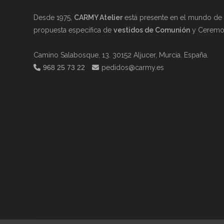
Desde 1975,
CARMY Atelier
está presente en el mundo de l
propuesta específica de
vestidos de Comunión
y Ceremon
Camino Salabosque, 13. 30152 Aljucer, Murcia. España.
968 25 73 22
pedidos@carmy.es