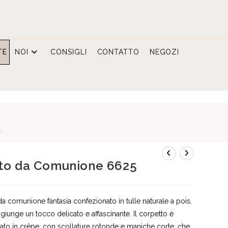
TE
NOI
CONSIGLI
CONTATTO
NEGOZI
5
to da Comunione 6625
da comunione fantasia confezionato in tulle naturale a pois,
giunge un tocco delicato e affascinante. Il corpetto è
zato in crêpe, con scollature rotonde e maniche corte, che