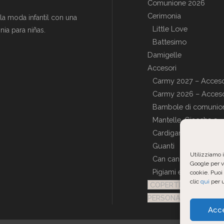
Comunione 2026
Cerimonia
a moda infantil con una
Little Love
ia para niñas.
Battesimo
Damigelle
Accesori
Carmy 2027 – Acceso
Carmy 2026 – Acceso
Bambole di comunio
Mantelle, Giacche e
Cardigan
Guanti
Utilizziamo i
Can can
Google per va
Pigiami e Vestaglie
cookie. Puoi 
clic
qui
per u
COPERTINE
PERSONALIZZATE
Acc