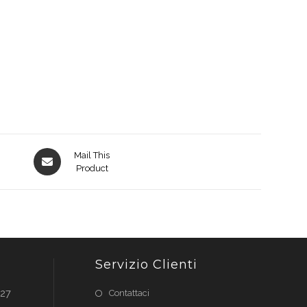
Opens
Mail This
in
Product
a
new
window
Servizio Clienti
027
Contattaci