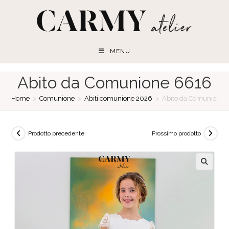
Salta
al
contenuto
MENU
Abito da Comunione 6616
Home
>
Comunione
>
Abiti comunione 2026
>
Abito da Comunione 
Prodotto precedente
Prossimo prodotto