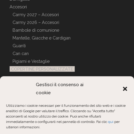
Accesori
Carmy 2027 – Accesori
Carmy 2026 – Accesori
Bambole di comunione
Mantelle, Giacche e Cardigan
Guanti
Can can
Pigiami e Vestaglie
COPERTINE PERSONALIZZATE
Gestisci il consenso ai
Servizio Clienti
cookie
Contattaci
Utilizziamo i cookie necessari per il funzionamento del sito web e i cookie
analitici di Google per valutare il traffico. Cliccando su "Accetta tutto"
Interroga ordini
acconsenti al nostro utilizzo dei cookie. Puoi anche rifiutarli
immediatamente o configurarli nel pannello di controllo. Fai clic
qui
per
ulteriori informazioni.