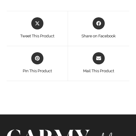
Opens
Opens
in
in
a
a
Tweet This Product
Share on Facebook
new
new
window
window
Opens
Opens
in
in
a
a
Pin This Product
Mail This Product
new
new
window
window