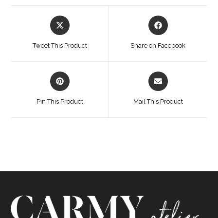
Opens
Opens
in
in
a
a
Tweet This Product
Share on Facebook
new
new
window
window
Opens
Opens
in
in
a
a
Pin This Product
Mail This Product
new
new
window
window