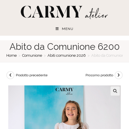
Salta
al
contenuto
MENU
Abito da Comunione 6200
Home
>
Comunione
>
Abiti comunione 2026
>
Abito da Comunione 
Prodotto precedente
Prossimo prodotto