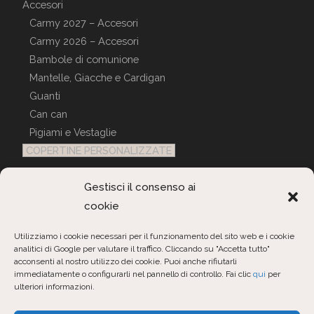
Accesori
Carmy 2027 – Accesori
Carmy 2026 – Accesori
Bambole di comunione
Mantelle, Giacche e Cardigan
Guanti
Can can
Pigiami e Vestaglie
COPERTINE PERSONALIZZATE
Gestisci il consenso ai
Servizio Clienti
cookie
Contattaci
Utilizziamo i cookie necessari per il funzionamento del sito web e i cookie
analitici di Google per valutare il traffico. Cliccando su "Accetta tutto"
Interroga ordini
acconsenti al nostro utilizzo dei cookie. Puoi anche rifiutarli
immediatamente o configurarli nel pannello di controllo. Fai clic
qui
per
ulteriori informazioni.