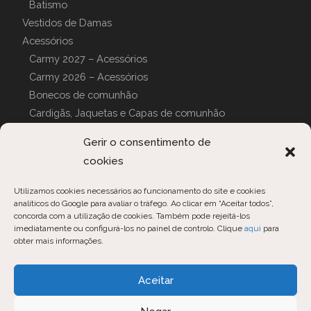
Batismo
Vestidos de Damas
Acessórios
Carmy 2027 – Acessórios
Carmy 2026 – Acessórios
Bonecos de comunhão
Cardigãs, Jaquetas e Capas de comunhão
Luvas de comunhão
Gerir o consentimento de
Can can
cookies
Pijamas e Roupões
CAPAS PERSONALIZADAS
Utilizamos cookies necessários ao funcionamento do site e cookies
analíticos do Google para avaliar o tráfego. Ao clicar em “Aceitar todos”,
concorda com a utilização de cookies. Também pode rejeitá-los
imediatamente ou configurá-los no painel de controlo. Clique
aqui
para
obter mais informações.
Opens
Opens
Opens
Aceitar
in
in
in